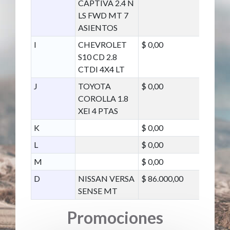
CAPTIVA 2.4 N
LS FWD MT 7
ASIENTOS
I
CHEVROLET
$ 0,00
S10 CD 2.8
CTDI 4X4 LT
J
TOYOTA
$ 0,00
COROLLA 1.8
XEI 4 PTAS
K
$ 0,00
L
$ 0,00
M
$ 0,00
D
NISSAN VERSA
$ 86.000,00
SENSE MT
Promociones